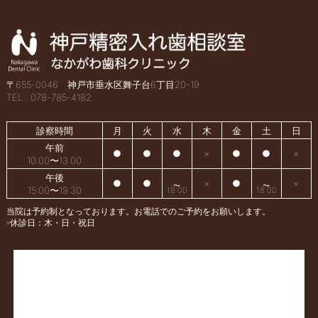
〒655-0046 神戸市垂水区舞子台6丁目20-19
TEL : 078-785-4182
診察時間
月
火
水
木
金
土
日
午前
●
●
●
×
●
●
×
10:00〜13:00
午後
●
●
×
●
×
15:00〜19:30
18:00
18:00
当院は予約制となっております。お電話でのご予約をお願いします。
※休診日：木・日・祝日