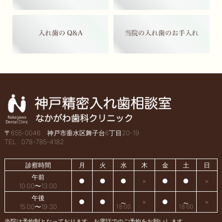
〒655-0046 神戸市垂水区舞子台6丁目20-19
TEL : 078-785-4182
診察時間
月
火
水
木
金
土
日
午前
●
●
●
×
●
●
×
10:00〜13:00
午後
●
●
×
●
×
15:00〜19:30
18:00
18:00
当院は予約制となっております。お電話でのご予約をお願いします。