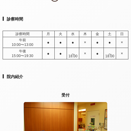
診察時間
診察時間
月
火
水
木
金
土
日
午前
●
●
●
×
●
●
×
10:00〜13:00
午後
●
●
×
●
×
15:00〜19:30
18:00
18:00
院内紹介
受付