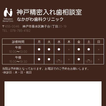
〒655-0046 神戸市垂水区舞子台6丁目20-19
TEL : 078-785-4182
診察時間
月
火
水
木
金
土
日
午前
●
●
●
×
●
●
×
10:00〜13:00
午後
●
●
×
●
×
15:00〜19:30
18:00
18:00
当院は予約制となっております。お電話でのご予約をお願いします。
※休診日：木・日・祝日