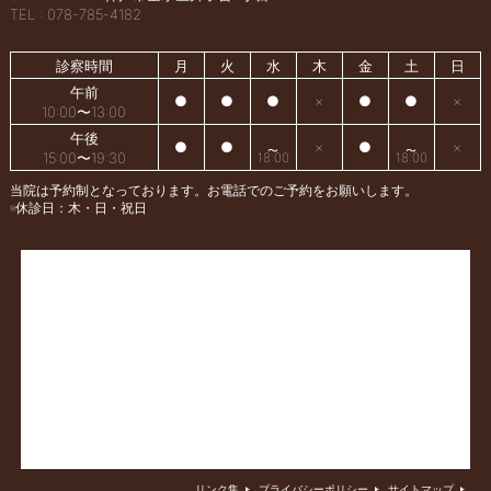
TEL : 078-785-4182
診察時間
月
火
水
木
金
土
日
午前
●
●
●
×
●
●
×
10:00〜13:00
午後
●
●
×
●
×
15:00〜19:30
18:00
18:00
当院は予約制となっております。お電話でのご予約をお願いします。
※休診日：木・日・祝日
リンク集
プライバシーポリシー
サイトマップ