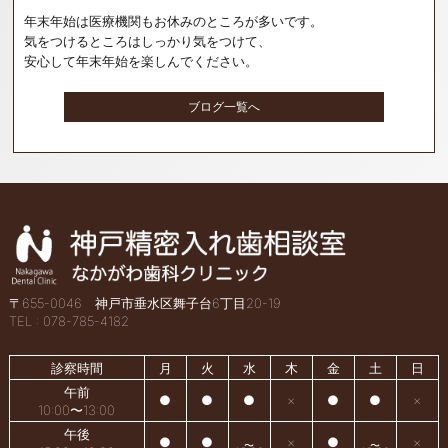
年末年始は医療機関もお休みのところが多いです。
気をつけるところはしっかり気をつけて、
安心して年末年始を楽しんでください。
ブログ一覧へ
〒655-0046 神戸市垂水区舞子台6丁目20-19
TEL : 078-785-4182
診察時間
月
火
水
木
金
土
日
午前
●
●
●
×
●
●
×
10:00〜13:00
午後
●
●
×
●
×