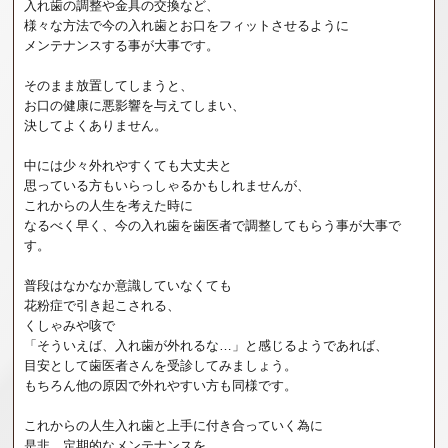
入れ歯の調整や金具の交換など、
様々な方法で今の入れ歯とお口をフィットさせるように
メンテナンスする事が大事です。
そのまま放置してしまうと、
お口の健康に悪影響を与えてしまい、
決してよくありません。
中には少々外れやすくても大丈夫と
思っている方もいらっしゃるかもしれませんが、
これからの人生を考えた時に
なるべく早く、今の入れ歯を歯医者で調整してもらう事が大事で
す。
普段はなかなか意識していなくても
花粉症で引き起こされる、
くしゃみや咳で
「そういえば、入れ歯が外れるな…」と感じるようであれば、
目安として歯医者さんを受診してみましょう。
もちろん他の原因で外れやすい方も同様です。
これからの人生入れ歯と上手に付き合っていく為に
是非、定期的なメンテナンスを。