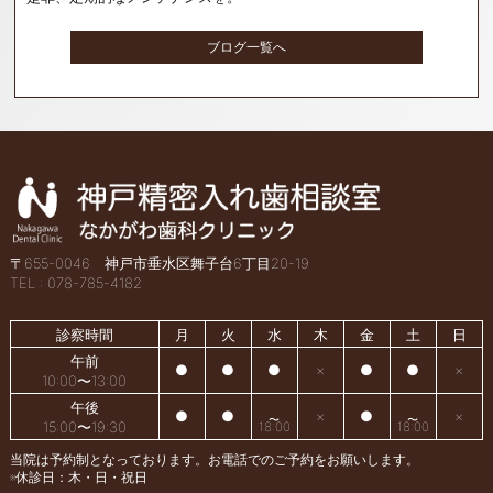
ブログ一覧へ
〒655-0046 神戸市垂水区舞子台6丁目20-19
TEL : 078-785-4182
診察時間
月
火
水
木
金
土
日
午前
●
●
●
×
●
●
×
10:00〜13:00
午後
●
●
×
●
×
15:00〜19:30
18:00
18:00
当院は予約制となっております。お電話でのご予約をお願いします。
※休診日：木・日・祝日