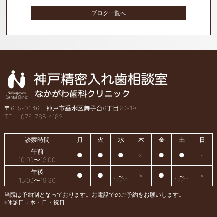
ブログ一覧へ
〒655-0046 神戸市垂水区舞子台6丁目20-19
TEL : 078-785-4182
診察時間
月
火
水
木
金
土
日
午前
●
●
●
×
●
●
×
10:00〜13:00
午後
●
●
×
●
×
15:00〜19:30
18:00
18:00
当院は予約制となっております。お電話でのご予約をお願いします。
※休診日：木・日・祝日