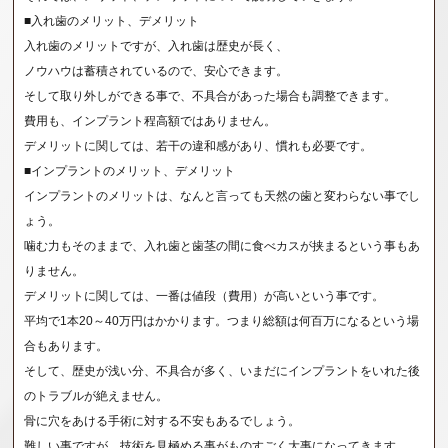
■入れ歯のメリット、デメリット
入れ歯のメリットですが、入れ歯は歴史が長く、
ノウハウは蓄積されているので、安心できます。
そして取り外しができる事で、不具合があった場合も調整できます。
費用も、インプラント程高額ではありません。
デメリットに関しては、若干の違和感があり、慣れも必要です。
■インプラントのメリット、デメリット
インプラントのメリットは、なんと言っても天然の歯と変わらない事でし
ょう。
噛む力もそのままで、入れ歯と歯茎の間に食べカスが挟まるという事もあ
りません。
デメリットに関しては、一番は値段（費用）が高いという事です。
平均で1本20～40万円はかかります。つまり総額は何百万になるという場
合もあります。
そして、歴史が浅い分、不具合が多く、いまだにインプラントをいれた後
のトラブルが絶えません。
骨に穴をあける手術に対する不安もあるでしょう。
難しい事ですが、技術を見極める事がものすごく大事になってきます。