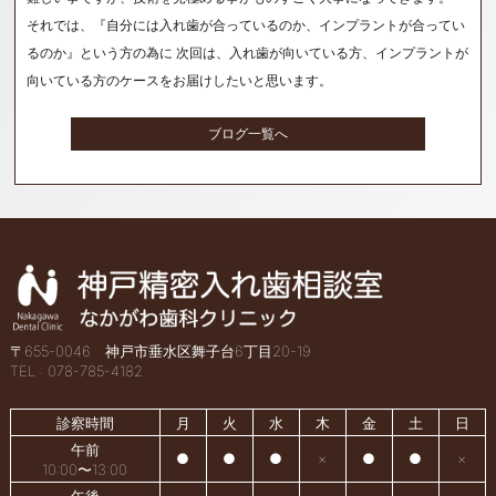
それでは、『自分には入れ歯が合っているのか、インプラントが合ってい
るのか』という方の為に 次回は、入れ歯が向いている方、インプラントが
向いている方のケースをお届けしたいと思います。
ブログ一覧へ
〒655-0046 神戸市垂水区舞子台6丁目20-19
TEL : 078-785-4182
診察時間
月
火
水
木
金
土
日
午前
●
●
●
×
●
●
×
10:00〜13:00